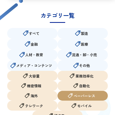
GigaCC ASP
カテゴリ一覧
OKURN
SHARERN
すべて
製造
導入事例
金融
医療
人材・教育
流通・卸・小売
製造
金融
メディア・コンテンツ
その他
医療
大容量
業務効率化
人材・教育
機密情報
自動化
流通・卸・小売
海外
ペーパーレス
メディア・コンテンツ
テレワーク
モバイル
その他