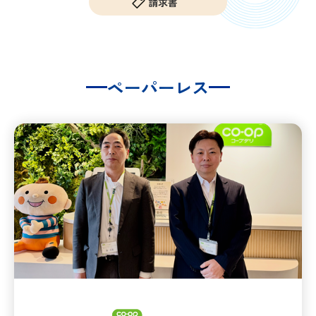
請求書
And more
サポート関連情報
ペーパーレス
GigaCC ASP
OKURN
SHARERN
販売パートナー