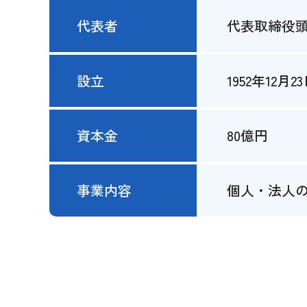
代表者
代表取締役頭
設立
1952年12月2
資本金
80億円
事業内容
個人・法人