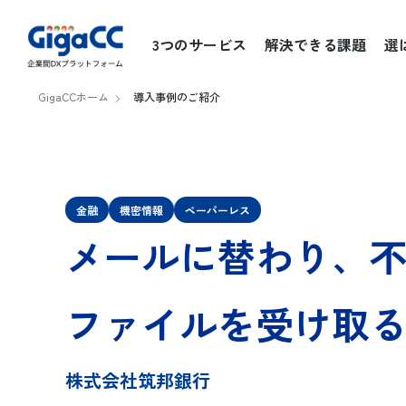
3つのサービス
解決できる課題
選
GigaCCホーム
導入事例のご紹介
GigaCC ASP
OKURN
SHARERN
金融
機密情報
ペーパーレス
メールに替わり、
ファイルを受け取
株式会社筑邦銀行