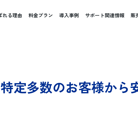
ばれる理由
料金プラン
導入事例
サポート関連情報
販
GigaCC ASP
製造
GigaCC ASP
OKURN
金融
OKURN
SHARERN
医療
SHARERN
人材・教育
不特定多数のお客様から
流通・卸・小売
る
メディア・コンテンツ
その他